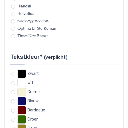
Handel
Helvetica
Microgramma
Optima LT Std Roman
Times New Roman
Tekstkleur*
(verplicht)
Zwart
Wit
Creme
Blauw
Bordeaux
Groen