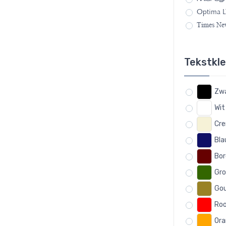
Optima L
Times N
Tekstkl
Zw
Wit
Cr
Bl
Bo
Gr
Go
Ro
Ora