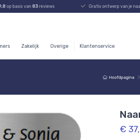
9,8
op basis van
83
reviews
Gratis ontwerp van je n
mers
Zakelijk
Overige
Klantenservice
Hoofdpagina
Naa
€ 37