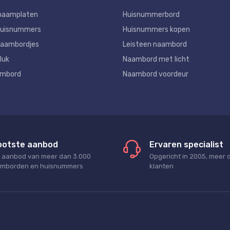
naamplaten
Huisnummerbord
huisnummers
Huisnummers kopen
aambordjes
Leisteen naambord
luk
Naambord met licht
ambord
Naambord voordeur
ootste aanbod
Ervaren specialist
 aanbod van meer dan 3.000
Opgericht in 2005, meer 
mborden en huisnummers
klanten