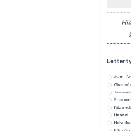
Hie
Lettert
Avant G
Clarend
Commercia
Flora nor
Fritz med
Handel
Helvetic
Micro