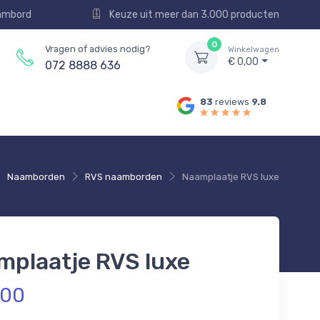
aambord
Keuze uit meer dan 3.000 producten
0
Vragen of advies nodig?
Winkelwagen
€ 0,00
072 8888 636
83
reviews
9.8
Naamborden
RVS naamborden
Naamplaatje RVS luxe
mplaatje RVS luxe
,00