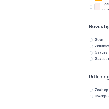
Eige
verm
Bevesti
Geen
Zelfklev
Gaatjes
Gaatjes 
Uitlijnin
Zoals op
Overige 