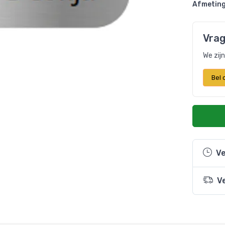
Afmeting
Vrag
We zij
Bel
Ve
V