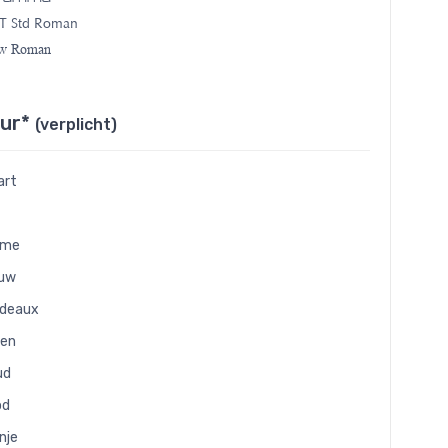
T Std Roman
ew Roman
eur*
(verplicht)
art
eme
auw
rdeaux
oen
ud
od
nje