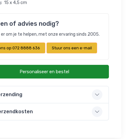
:
15 x 4,5 cm
en of advies nodig?
n er om je te helpen, met onze ervaring sinds 2005.
 ons op 072 8888 636
Stuur ons een e-mail
Personaliseer en bestel
rzending
erzendkosten