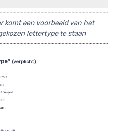
r komt een voorbeeld van het
gekozen lettertype te staan
ype*
(verplicht)
arde
on
l Script
mal
ium
a
gramma