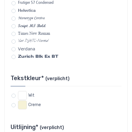
Frutiger 57 Condensed
Helvetica
Monotype Corsiva
Script MT Bold
Times New Roman
Van DijkITC-Normal
Verdana
Zurich Blk Ex BT
Tekstkleur*
(verplicht)
Wit
Creme
Uitlijning*
(verplicht)