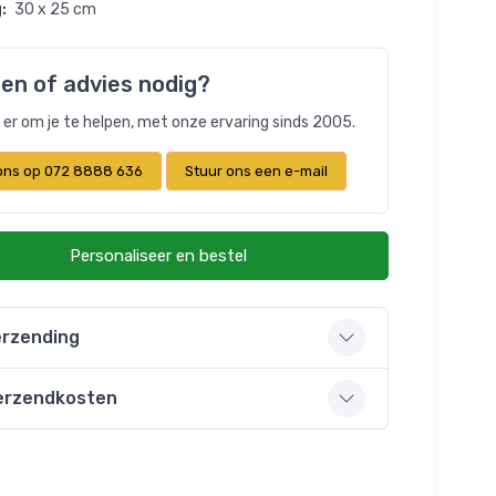
:
30 x 25 cm
en of advies nodig?
n er om je te helpen, met onze ervaring sinds 2005.
 ons op 072 8888 636
Stuur ons een e-mail
Personaliseer en bestel
rzending
erzendkosten