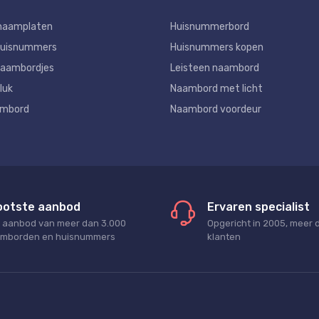
naamplaten
Huisnummerbord
huisnummers
Huisnummers kopen
aambordjes
Leisteen naambord
luk
Naambord met licht
ambord
Naambord voordeur
ootste aanbod
Ervaren specialist
 aanbod van meer dan 3.000
Opgericht in 2005, meer 
mborden en huisnummers
klanten