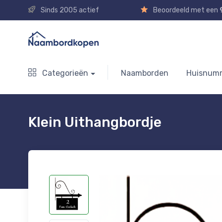
Sinds 2005 actief
Beoordeeld met een
Categorieën
Naamborden
Huisnum
Klein Uithangbordje