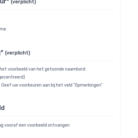
eur*
(verplicht)
eme
g*
(verplicht)
 het voorbeeld van het getoonde naambord
gecentreerd)
- Geef uw voorkeuren aan bij het veld "Opmerkingen"
ld
raag vooraf een voorbeeld ontvangen