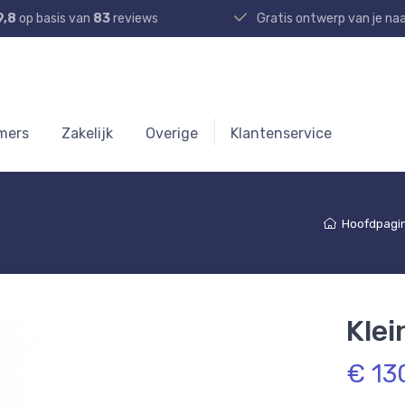
9,8
op basis van
83
reviews
Gratis ontwerp van je n
mers
Zakelijk
Overige
Klantenservice
Hoofdpagi
Klei
€ 13