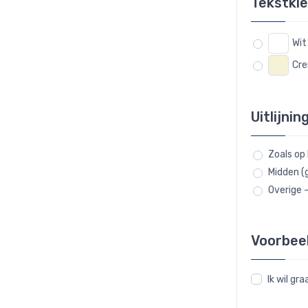
Tekstkl
Wit
Cr
Uitlijnin
Zoals op
Midden (
Overige 
Voorbee
Ik wil g