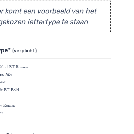
r komt een voorbeeld van het
gekozen lettertype te staan
ype*
(verplicht)
 Mod BT Roman
ans MS
 4L
t BT Bold
a
ew Roman
er