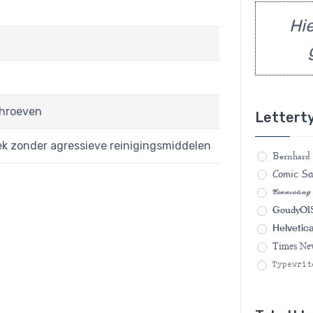
Hie
chroeven
Lettert
ek zonder agressieve reinigingsmiddelen
Bernhard
Comic S
Connecting
GoudyOlS
Helvetic
Times N
Typewrit