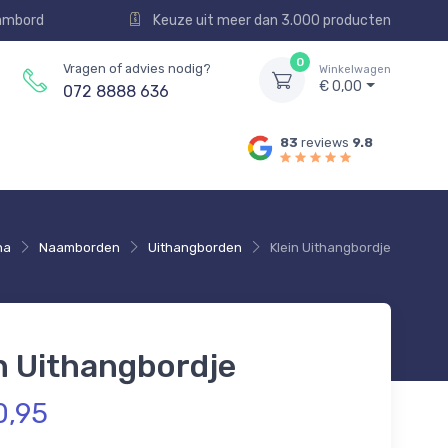
aambord
Keuze uit meer dan 3.000 producten
0
Vragen of advies nodig?
Winkelwagen
€ 0,00
072 8888 636
83
reviews
9.8
na
Naamborden
Uithangborden
Klein Uithangbordje
n Uithangbordje
0,95