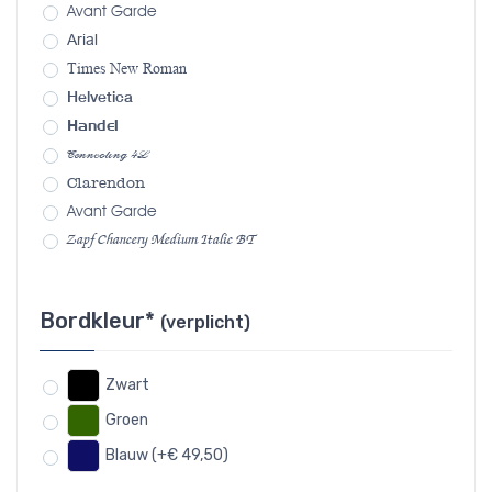
Avant Garde
Arial
Times New Roman
Helvetica
Handel
Connecting 4L
Clarendon
Avant Garde
Zapf Chancery Medium Italic BT
Bordkleur*
(verplicht)
Zwart
Groen
Blauw (+€ 49,50)