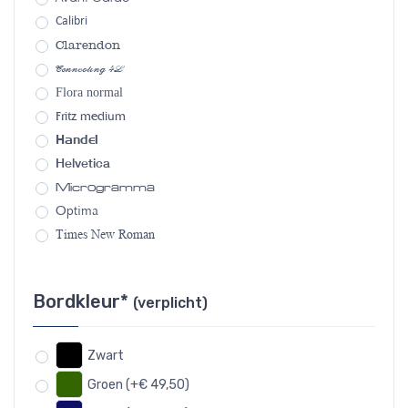
Calibri
Clarendon
Connecting 4L
Flora normal
Fritz medium
Handel
Helvetica
Microgramma
Optima
Times New Roman
Bordkleur*
(verplicht)
Zwart
Groen (+€ 49,50)