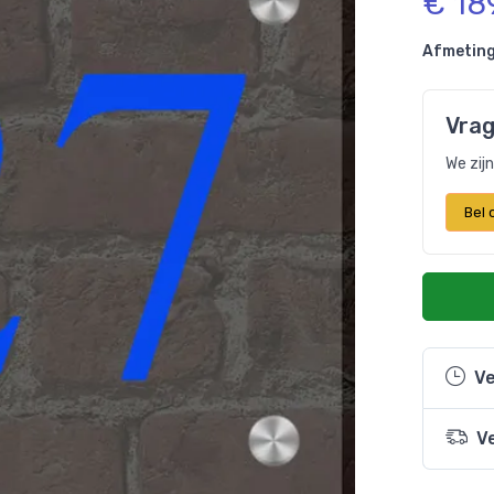
€ 18
Afmeting
Vrag
We zij
Bel
Ve
V