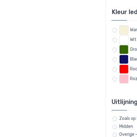
Kleur le
War
Wit
Gr
Bl
Ro
Ro
Uitlijnin
Zoals op
Midden
Overige 