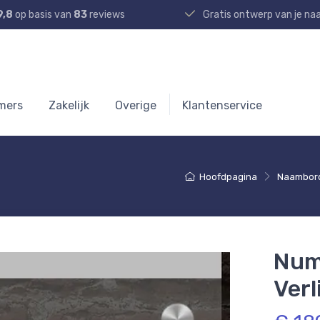
9,8
op basis van
83
reviews
Gratis ontwerp van je n
mers
Zakelijk
Overige
Klantenservice
Hoofdpagina
Naambor
Num
Verl