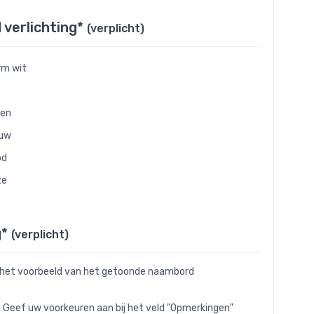
d verlichting*
(verplicht)
m wit
oen
auw
od
ze
g*
(verplicht)
 het voorbeeld van het getoonde naambord
- Geef uw voorkeuren aan bij het veld "Opmerkingen"