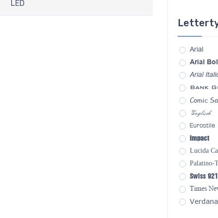
LED
Lettert
Arial
Arial Bo
Arial Itali
Bank G
Comic S
Englisch
Eurostile
Impact
Lucida Ca
Palatino-
Swiss 921
Times N
Verdana