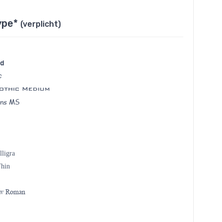
ype*
(verplicht)
ld
c
othic Medium
ans MS
lligra
Thin
ew Roman