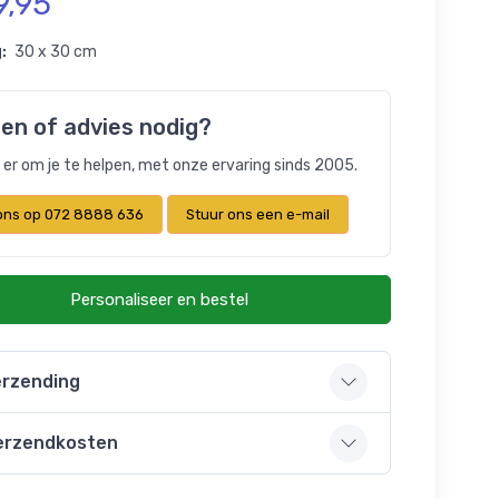
9,95
:
30 x 30 cm
en of advies nodig?
n er om je te helpen, met onze ervaring sinds 2005.
 ons op 072 8888 636
Stuur ons een e-mail
Personaliseer en bestel
rzending
erzendkosten