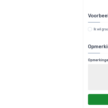
Voorbee
Ik wil g
Opmerki
Opmerking