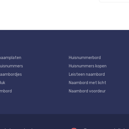
naamplaten
Huisnummerbord
huisnummers
Huisnummers kopen
aambordjes
Leisteen naambord
luk
Naambord met licht
ambord
Naambord voordeur