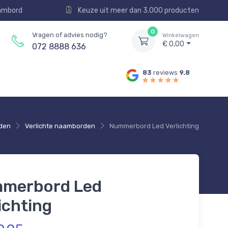
aambord
Keuze uit meer dan 3.000 producten
0
Vragen of advies nodig?
Winkelwagen
€ 0,00
072 8888 636
83
reviews
9.8
den
Verlichte naamborden
Nummerbord Led Verlichting
merbord Led
ichting