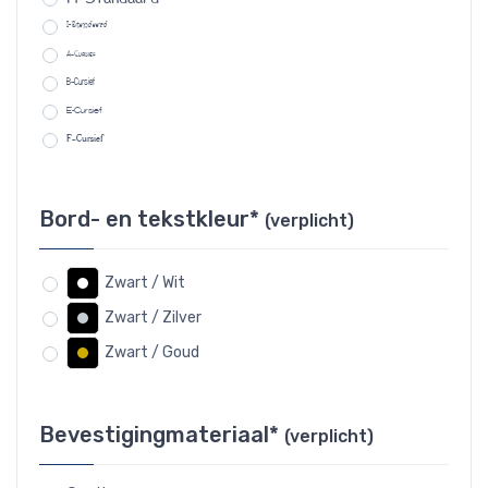
I-Standaard
A-Cursief
B-Cursief
E-Cursief
F-Cursief
Bord- en tekstkleur*
(verplicht)
Zwart / Wit
Zwart / Zilver
Zwart / Goud
Bevestigingmateriaal*
(verplicht)