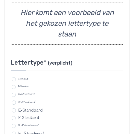
Hier komt een voorbeeld van
het gekozen lettertype te
staan
Lettertype*
(verplicht)
A-Standaard
B-Standaard
C-Standaard
D-Standaard
E-Standaard
F-Standaard
G-Standaard
H-Standaard