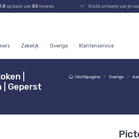
9,8
op basis van
83
reviews
Gratis ontwerp van je n
mers
Zakelijk
Overige
Klantenservice
oken |
Hoofdpagina
Overige
Aan
 | Geperst
Pic