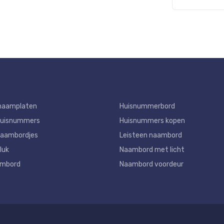
naamplaten
Huisnummerbord
huisnummers
Huisnummers kopen
aambordjes
Leisteen naambord
luk
Naambord met licht
ambord
Naambord voordeur