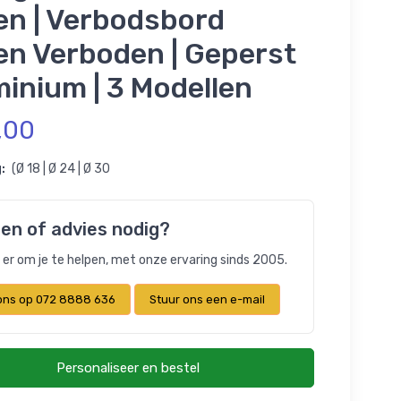
en | Verbodsbord
en Verboden | Geperst
inium | 3 Modellen
,00
:
(Ø 18 | Ø 24 | Ø 30
en of advies nodig?
n er om je te helpen, met onze ervaring sinds 2005.
 ons op 072 8888 636
Stuur ons een e-mail
Personaliseer en bestel