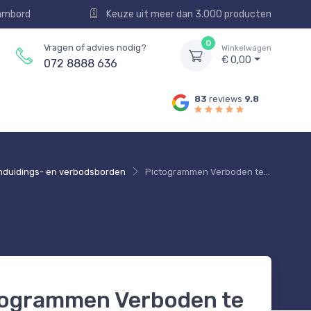
aambord
Keuze uit meer dan 3.000 producten
0
Vragen of advies nodig?
Winkelwagen
€ 0,00
072 8888 636
83
reviews
9.8
duidings- en verbodsborden
Pictogrammen Verboden te Roken | Verbodsbord Roken Verboden | Geperst Aluminium | 3 Modellen
togrammen Verboden te