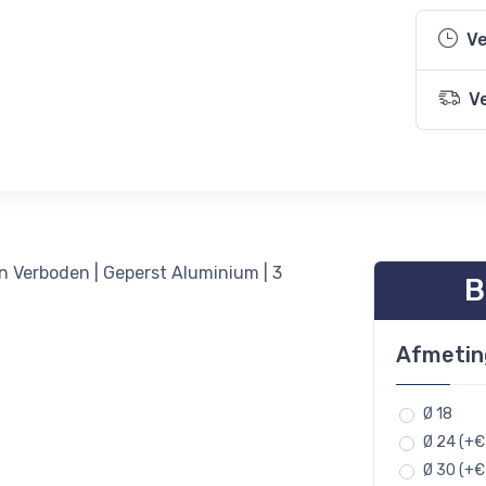
Ve
V
 Verboden | Geperst Aluminium | 3
B
Afmeti
Ø 18
Ø 24 (+€
Ø 30 (+€