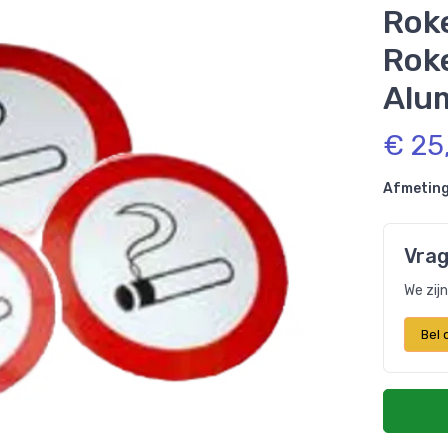
Rok
Rok
Alum
€ 25
Afmeting
Vrag
We zij
Bel