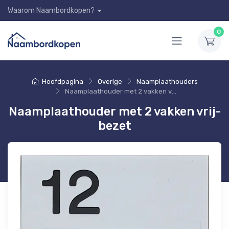
Waarom Naambordkopen?
0
Hoofdpagina
Overige
Naamplaathouders
Naamplaathouder met 2 vakken vrij-bezet
Naamplaathouder met 2 vakken vrij-
bezet