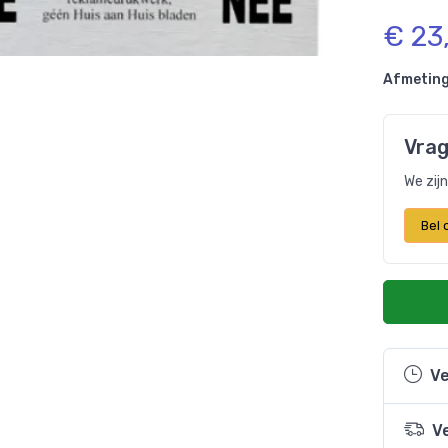
€ 23
Afmeting
Vrag
We zij
Bel
Ve
V