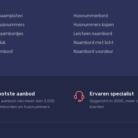
naamplaten
Huisnummerbord
huisnummers
Huisnummers kopen
aambordjes
Leisteen naambord
luk
Naambord met licht
ambord
Naambord voordeur
ootste aanbod
Ervaren specialist
 aanbod van meer dan 3.000
Opgericht in 2005, meer 
mborden en huisnummers
klanten