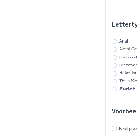
Lettert
Arial
Avant G
Bauhaus 
Clarend
Helvetic
Times N
Zurich
Voorbee
Ik wil g