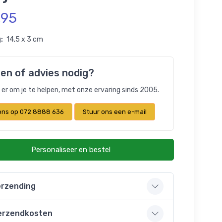
,95
:
14,5 x 3 cm
en of advies nodig?
n er om je te helpen, met onze ervaring sinds 2005.
 ons op 072 8888 636
Stuur ons een e-mail
Personaliseer en bestel
rzending
erzendkosten