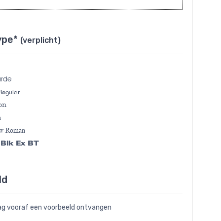
ype*
(verplicht)
arde
Regular
on
a
ew Roman
 Blk Ex BT
ld
raag vooraf een voorbeeld ontvangen