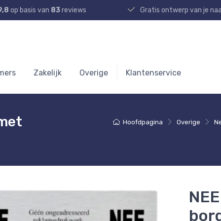
9,8
op basis van
83
reviews
Gratis ontwerp van je n
mers
Zakelijk
Overige
Klantenservice
 met
Hoofdpagina
Overige
Ne
NEE
bor