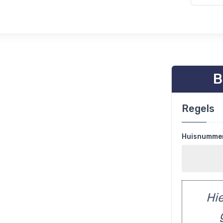
B
Regels
Huisnumme
Hie