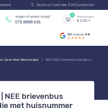
aambord
Keuze uit meer dan 3.000 producten
0
Vragen of advies nodig?
Winkelwagen
€ 0,00
072 8888 636
83
reviews
9.8
e-Ja en Nee-Nee bordjes
NEE | NEE brievenbus bordje met huisnummer
 | NEE brievenbus
dje met huisnummer