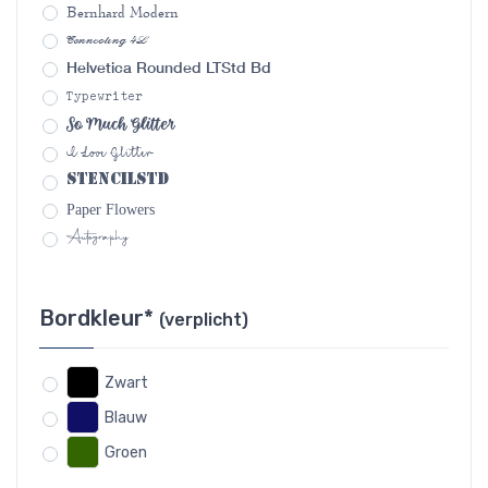
Bernhard Modern
Connecting 4L
Helvetica Rounded LTStd Bd
Typewriter
So Much Glitter
I Love Glitter
StencilStd
Paper Flowers
Autography
Bordkleur*
(verplicht)
Zwart
Blauw
Groen