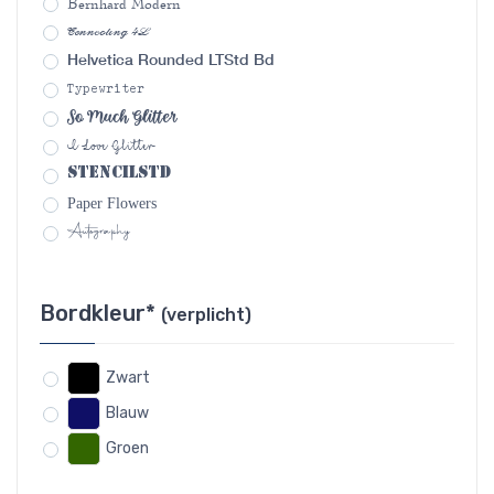
Bernhard Modern
Connecting 4L
Helvetica Rounded LTStd Bd
Typewriter
So Much Glitter
I Love Glitter
StencilStd
Paper Flowers
Autography
Bordkleur*
(verplicht)
Zwart
Blauw
Groen