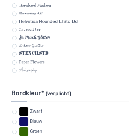
Bernhard Modern
Connecting 4L
Helvetica Rounded LTStd Bd
Typewriter
So Much Glitter
I Love Glitter
StencilStd
Paper Flowers
Autography
Bordkleur*
(verplicht)
Zwart
Blauw
Groen