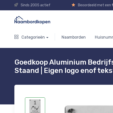
Sinds 2005 actief
Beoordeeld met een
Categorieën
Naamborden
Huisnum
Goedkoop Aluminium Bedrijf
Staand | Eigen logo enof teks