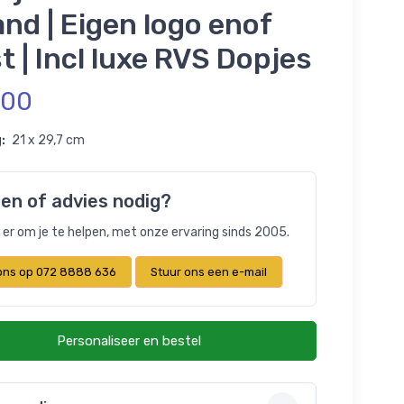
nd | Eigen logo enof
t | Incl luxe RVS Dopjes
,00
:
21 x 29,7 cm
en of advies nodig?
n er om je te helpen, met onze ervaring sinds 2005.
 ons op 072 8888 636
Stuur ons een e-mail
Personaliseer en bestel