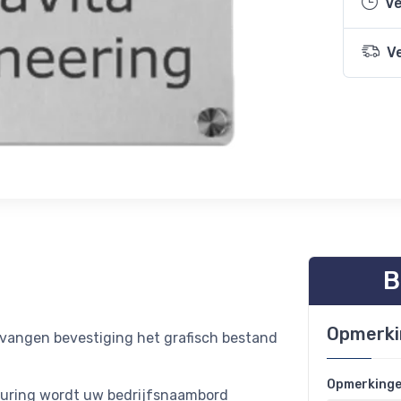
Ve
V
B
Opmerki
tvangen bevestiging het grafisch bestand
Opmerking
euring wordt uw bedrijfsnaambord