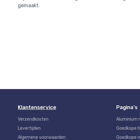
gemaakt.
Klantenservice
Pagina's
Verzendkosten
Aluminium 
Levertijden
Goedkope 
Algemene voorwaarden
Goedkope n