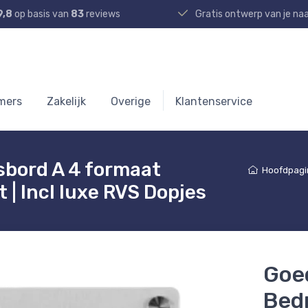
9,8
op basis van
83
reviews
Gratis ontwerp van je n
mers
Zakelijk
Overige
Klantenservice
sbord A 4 formaat
Hoofdpagi
t | Incl luxe RVS Dopjes
Goe
Bedr