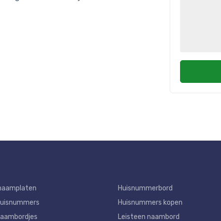
naamplaten
Huisnummerbord
huisnummers
Huisnummers kopen
aambordjes
Leisteen naambord