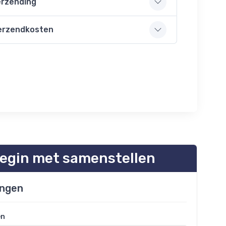
rzending
erzendkosten
egin met samenstellen
ngen
en