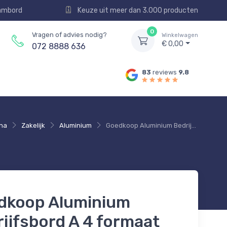
aambord
Keuze uit meer dan 3.000 producten
0
Vragen of advies nodig?
Winkelwagen
€ 0,00
072 8888 636
83
reviews
9.8
na
Zakelijk
Aluminium
Goedkoop Aluminium Bedrijfsbord A 4 formaat Staand | Eigen logo enof tekst | Incl luxe RVS Dopjes
dkoop Aluminium
ijfsbord A 4 formaat