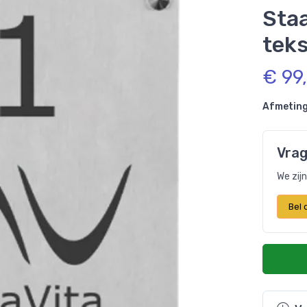
Staa
teks
€ 99
Afmeting
Vrag
We zij
Bel