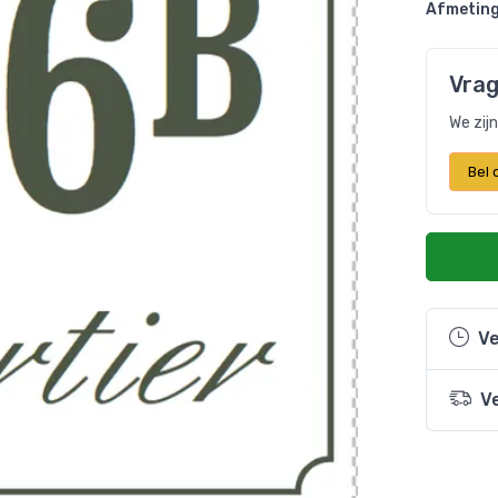
Afmeting
Vrag
We zij
Bel
Ve
V