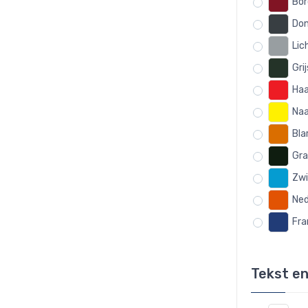
Bor
Don
Lic
Gri
Haa
Naa
Bla
Gra
Zwi
Ned
Fra
Tekst en