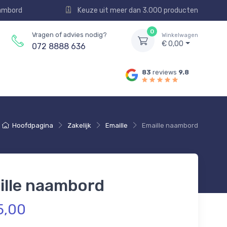
aambord
Keuze uit meer dan 3.000 producten
0
Vragen of advies nodig?
Winkelwagen
€ 0,00
072 8888 636
83
reviews
9.8
Hoofdpagina
Zakelijk
Emaille
Emaille naambord
ille naambord
5,00