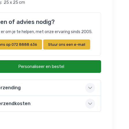
:
25 x 25 cm
en of advies nodig?
n er om je te helpen, met onze ervaring sinds 2005.
 ons op 072 8888 636
Stuur ons een e-mail
Personaliseer en bestel
rzending
erzendkosten