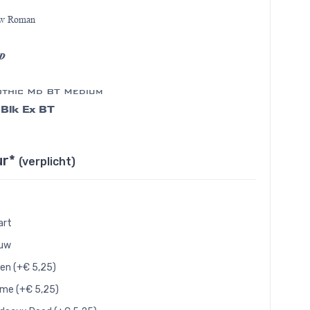
ew Roman
 D
thic Md BT Medium
 Blk Ex BT
ur*
(verplicht)
art
auw
en (+€ 5,25)
me (+€ 5,25)