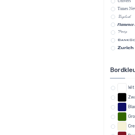
Univers
Times N
Englisch
Flamenco
Pentip
BankGo
Zurich
Bordkle
Wit
Zw
Bl
Gro
Cre