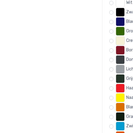
Wit
Zw
Bl
Gro
Cre
Bor
Don
Lic
Gri
Haa
Naa
Bla
Gra
Zwi